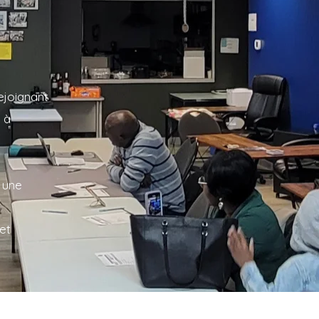
ejoignant
 à
 une
et