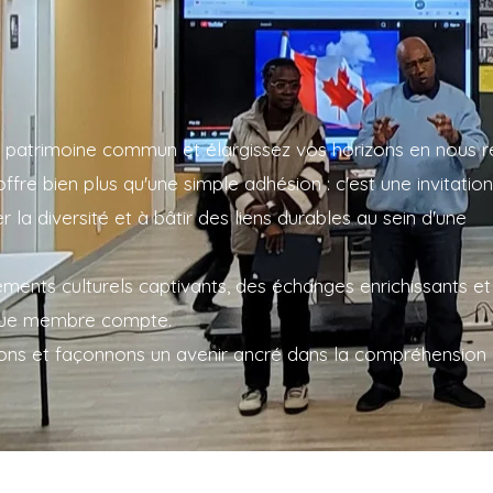
 patrimoine commun et élargissez vos horizons en nous r
fre bien plus qu'une simple adhésion : c'est une invitation
r la diversité et à bâtir des liens durables au sein d'une
ents culturels captivants, des échanges enrichissants et
aque membre compte.
ons et façonnons un avenir ancré dans la compréhension 