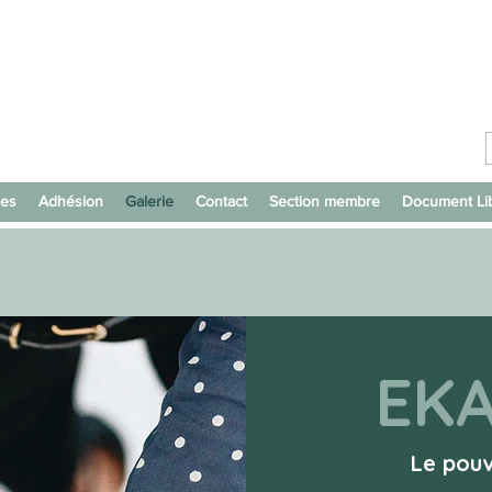
ces
Adhésion
Galerie
Contact
Section membre
Document Li
EK
Le pou