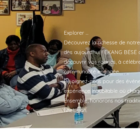
Explorer ...
Découvrez la richesse de notre
dès aujourd'hui ! EKANG BËSË of
découvrir vos racines, à célébre
communauté engagée.
Rejoignez-nous pour des événem
expérience inoubliable où ch
Ensemble, honorons nos traditi
l’inclusion.