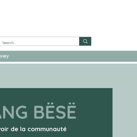
brary
ANG BËSË
voir de la communauté