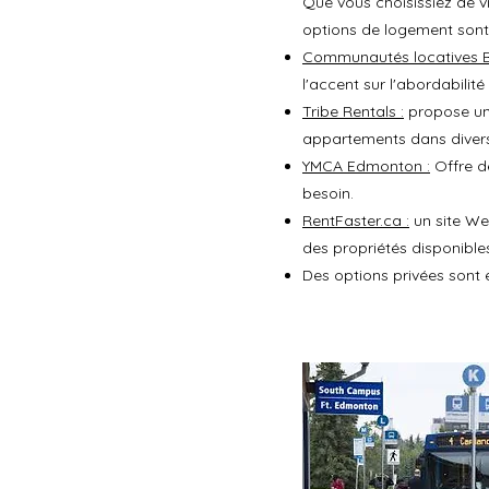
Que vous choisissiez de v
options de logement sont 
Communautés locatives B
l'accent sur l'abordabilité 
Tribe Rentals :
propose une
appartements dans divers
YMCA Edmonton :
Offre de
besoin.
RentFaster.ca :
un site Web
des propriétés disponibl
Des options privées sont 