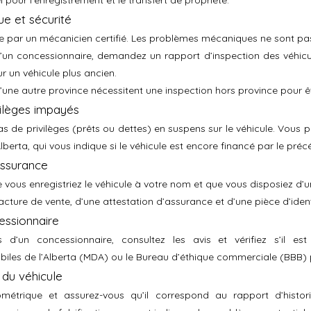
pour l’enregistrement et le transfert de propriété.
ue et sécurité
ule par un mécanicien certifié. Les problèmes mécaniques ne sont pas 
’un concessionnaire, demandez un rapport d’inspection des véhicule
ur un véhicule plus ancien.
’une autre province nécessitent une inspection hors province pour êt
ivilèges impayés
as de privilèges (prêts ou dettes) en suspens sur le véhicule. Vous p
berta, qui vous indique si le véhicule est encore financé par le préc
assurance
ue vous enregistriez le véhicule à votre nom et que vous disposiez d’
cture de vente, d’une attestation d’assurance et d’une pièce d’ident
essionnaire
d’un concessionnaire, consultez les avis et vérifiez s’il est
iles de l’Alberta (MDA) ou le Bureau d’éthique commerciale (BBB) 
 du véhicule
lométrique et assurez-vous qu’il correspond au rapport d’histo