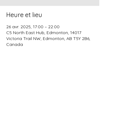
Heure et lieu
26 avr. 2025, 17:00 – 22:00
C5 North East Hub, Edmonton, 14017
Victoria Trail NW, Edmonton, AB T5Y 2B6,
Canada
Partager cet événement
Alberta Corportae Number :
5026487164
info@ekangbese.ca
CRA Business Number :
747783223RC
© 2024 - KampyWEB