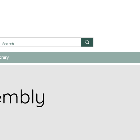
brary
embly