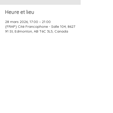
Heure et lieu
28 mars 2026, 17:00 – 21:00
(FRAP) Cité Francophone - Salle 104, 8627
91 St, Edmonton, AB T6C 3L5, Canada
Partager cet événement
Alberta Corportae Number :
5026487164
info@ekangbese.ca
CRA Business Number :
747783223RC
© 2024 - KampyWEB